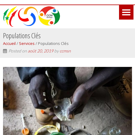
Populations Clés
Accueil
/
Services
/
Populations Clés
Posted on
août 20, 2019
by
ccmsn