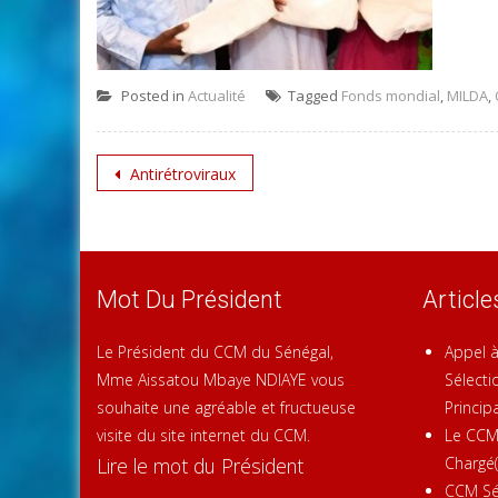
Posted in
Actualité
Tagged
Fonds mondial
,
MILDA
,
Post
Antirétroviraux
navigation
Mot Du Président
Articl
Le Président du CCM du Sénégal,
Appel à
Mme Aissatou Mbaye NDIAYE vous
Sélecti
souhaite une agréable et fructueuse
Principa
visite du site internet du CCM.
Le CCM 
Lire le mot du Président
Chargé(
CCM Sén