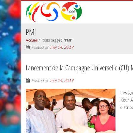
PMI
Accueil
/
Posts tagged "PMI"
Posted on
mai 14, 2019
Lancement de la Campagne Universelle (CU)
Posted on
mai 14, 2019
Les go
Keur A
distri