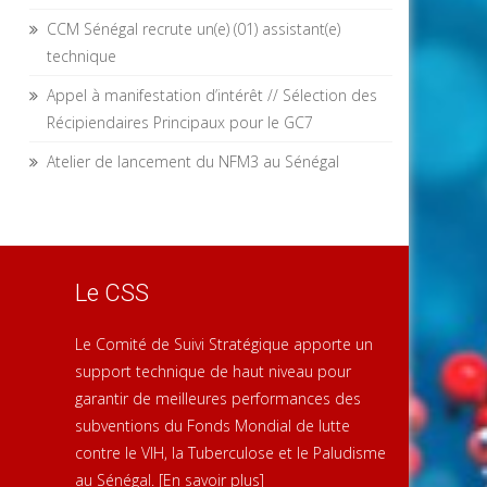
CCM Sénégal recrute un(e) (01) assistant(e)
technique
Appel à manifestation d’intérêt // Sélection des
Récipiendaires Principaux pour le GC7
Atelier de lancement du NFM3 au Sénégal
Le CSS
Le Comité de Suivi Stratégique apporte un
support technique de haut niveau pour
garantir de meilleures performances des
subventions du Fonds Mondial de lutte
contre le VIH, la Tuberculose et le Paludisme
au Sénégal.
[En savoir plus]