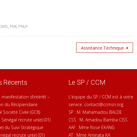
OMS
,
PMI
,
PNLP
Assistance Technique
es Récents
Le SP / CCM
 manifestation d’intérêt –
L'équipe du SP / CCM est à votre
on du Récipiendaire
service: contact@ccmsn.org.
l Société Civile (GC8)
SP : M. Mahamadou BALDE
Sénégal recrute un(e) (01)
CSS : M. Amadou Bamba CISS
e) du Suivi Stratégique
AAF : Mme Rose EKANG
égal recrute un(e) (01)
AT : Mme Aminata KA